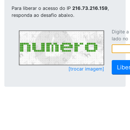
Para liberar o acesso
do IP
216.73.216.159
,
responda ao desafio abaixo.
Digite 
lado no
[trocar imagem]