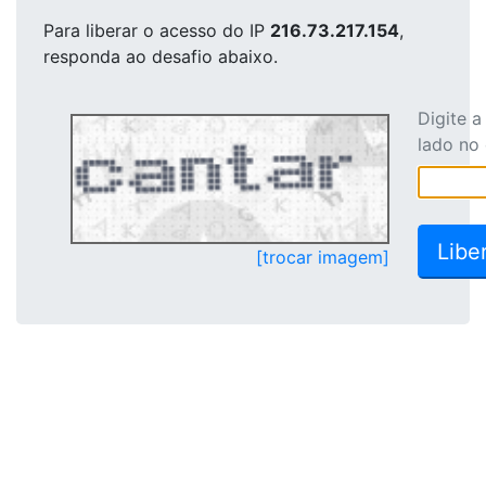
Para liberar o acesso
do IP
216.73.217.154
,
responda ao desafio abaixo.
Digite 
lado no
[trocar imagem]