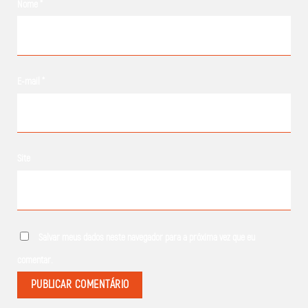
Nome
*
E-mail
*
Site
Salvar meus dados neste navegador para a próxima vez que eu
comentar.