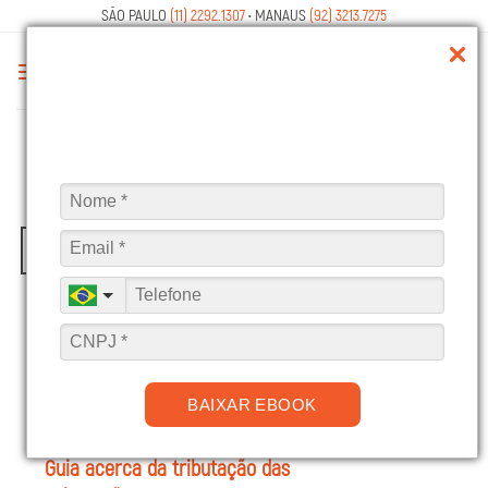
Skip
SÃO PAULO
(11) 2292.1307
• MANAUS
(92) 3213.7275
to
content
ARQUIVOS DE TAG:
SUBVENÇÕES
17
mar
BAIXAR EBOOK
Guia acerca da tributação das