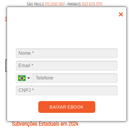
Skip
SÃO PAULO
(11) 2292.1307
• MANAUS
(92) 3213.7275
to
content
ARQUIVOS DE TAG:
SUBVENÇÕES ESTADUAIS
05
fev
BAIXAR EBOOK
Subvenções Estaduais em 2024