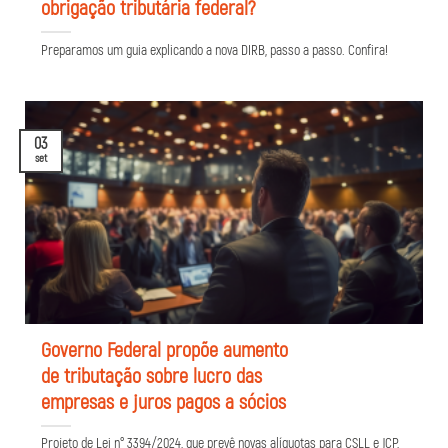
obrigação tributária federal?
Preparamos um guia explicando a nova DIRB, passo a passo. Confira!
03
set
Governo Federal propõe aumento
de tributação sobre lucro das
empresas e juros pagos a sócios
Projeto de Lei n° 3394/2024, que prevê novas alíquotas para CSLL e JCP,