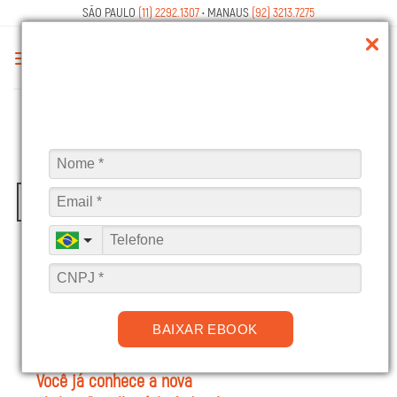
Skip
SÃO PAULO
(11) 2292.1307
• MANAUS
(92) 3213.7275
to
content
ARQUIVOS DE TAG:
GOVERNO FEDERAL
25
set
BAIXAR EBOOK
Você já conhece a nova